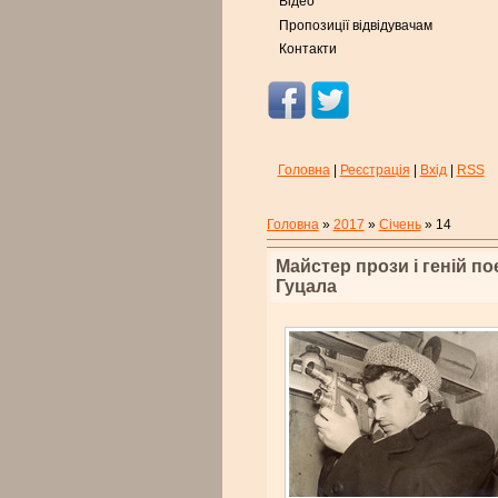
Відео
Пропозиції відвідувачам
Контакти
Головна
|
Реєстрація
|
Вхід
|
RSS
Головна
»
2017
»
Січень
»
14
Майстер прози і геній по
Гуцала