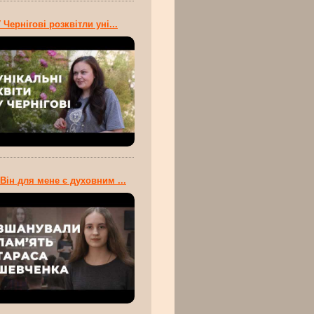
 Чернігові розквітли уні...
Він для мене є духовним ...