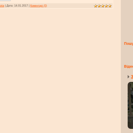
otia
|
Дата:
14.01.2017
|
Коментарі (0)
Пош
Віде
З