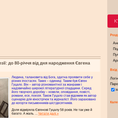
К
Розд
Ан
Под
Пуб
Арх
езії: до 80-річчя від дня народження Євгена
Вхід
Людина, талановита від Бога, здатна проявити себе у
Логін
різних іпостасях. Таких – одиниці. Таким був Євген
Паро
Гуцало. Він – автор різноманітної за жанрами і
надзвичайно широкої літературної спадщини. Серед
з
його творчого доробку – новели, оповідання, повісті,
романи, есе, поезія. Також Гуцало став відомим як автор
сценарію для кінострічок та журналіст. Його зараховано
Кале
до когорти письменників-шістдесятників.
Доля відміряла Євгенові Гуцалу 58 років. Не так уже й
багато. А жаль.
...
Читати далі »