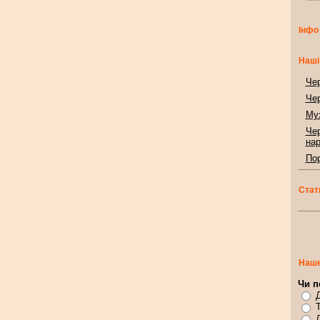
Інфо
Наші
Чер
Чер
Муз
Чер
нар
Пор
Стат
Наше
Чи п