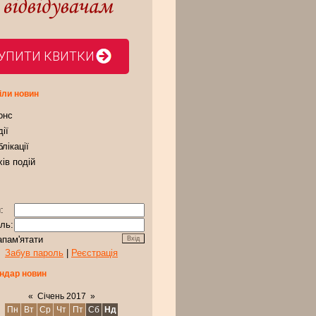
УПИТИ КВИТКИ
іли новин
онс
ії
лікації
ів подій
:
ль:
апам'ятати
Забув пароль
|
Реєстрація
ндар новин
«
Січень 2017
»
Пн
Вт
Ср
Чт
Пт
Сб
Нд