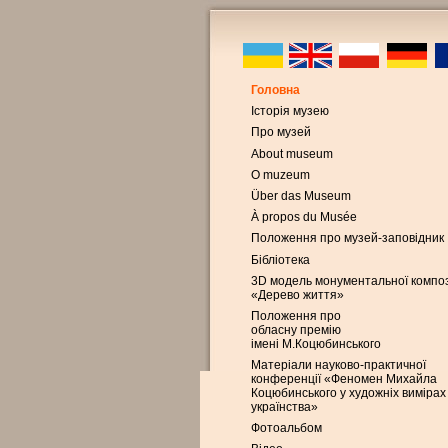
Головна
Історія музею
Про музей
About museum
O muzeum
Über das Museum
À propos du Musée
Положення про музей-заповідник
Бібліотека
3D модель монументальної композ
«Дерево життя»
Положення про
обласну премію
імені М.Коцюбинського
Матеріали науково-практичної
конференції «Феномен Михайла
Коцюбинського у художніх вимірах
українства»
Фотоальбом