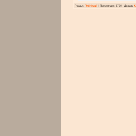
Розділ:
Публікації
|
Переглядів:
3766
|
Додав:
K