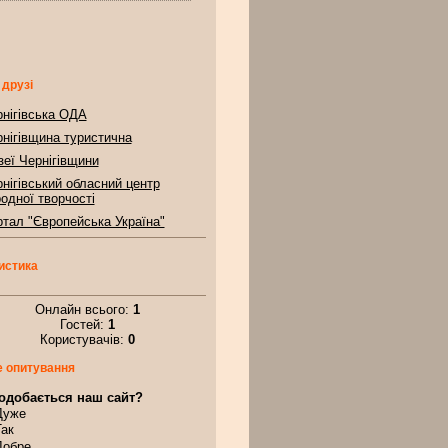
 друзі
нігівська ОДА
нігівщина туристична
еї Чернігівщини
нігівський обласний центр
одної творчості
тал "Європейська Україна"
истика
Онлайн всього:
1
Гостей:
1
Користувачів:
0
 опитування
одобається наш сайт?
Дуже
Так
Добре