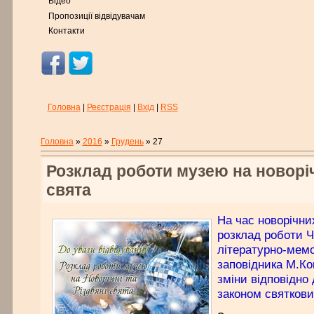
Відео
Пропозиції відвідувачам
Контакти
Головна
|
Реєстрація
|
Вхід
|
RSS
Головна
»
2016
»
Грудень
»
27
Розклад роботи музею на новорічн
свята
На час новорічни
розклад роботи Ч
літературно-мемо
заповідника М.К
зміни відповідно
законом святкови