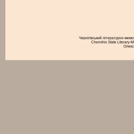
Чернігівський літературно-мем
Chernihiv State Literary-
Олекс