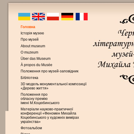
Головна
Історія музею
Про музей
About museum
O muzeum
Über das Museum
À propos du Musée
Положення про музей-заповідник
Бібліотека
3D модель монументальної композиції
«Дерево життя»
Положення про
обласну премію
імені М.Коцюбинського
Матеріали науково-практичної
конференції «Феномен Михайла
Коцюбинського у художніх вимірах
українства»
Фотоальбом