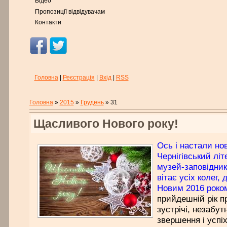
Відео
Пропозиції відвідувачам
Контакти
Головна
|
Реєстрація
|
Вхід
|
RSS
Головна
»
2015
»
Грудень
»
31
Щасливого Нового року!
Ось і настали нов
Чернігівський лі
музей-заповідни
вітає усіх колег, 
Новим 2016 роко
прийдешній рік п
зустрічі, незабут
звершення і успіх