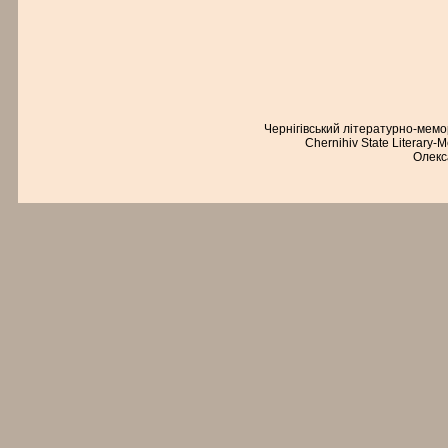
Чернігівський літературно-мем
Chernihiv State Literary-
Олекс