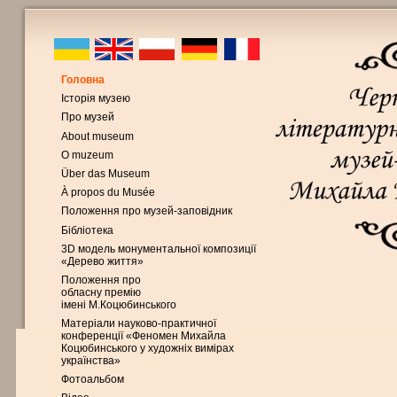
Головна
Історія музею
Про музей
About museum
O muzeum
Über das Museum
À propos du Musée
Положення про музей-заповідник
Бібліотека
3D модель монументальної композиції
«Дерево життя»
Положення про
обласну премію
імені М.Коцюбинського
Матеріали науково-практичної
конференції «Феномен Михайла
Коцюбинського у художніх вимірах
українства»
Фотоальбом