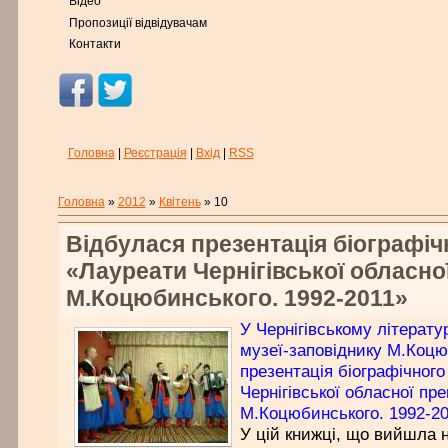
Відео
Пропозиції відвідувачам
Контакти
Головна
|
Реєстрація
|
Вхід
|
RSS
Головна
»
2012
»
Квітень
»
10
Відбулася презентація біографіч
«Лауреати Чернігівської обласної 
М.Коцюбинського. 1992-2011»
У Чернігівському літерат
музеї-заповіднику М.Коцю
презентація біографічного
Чернігівської обласної прем
М.Коцюбинського. 1992-20
У цій книжці, що вийшла н