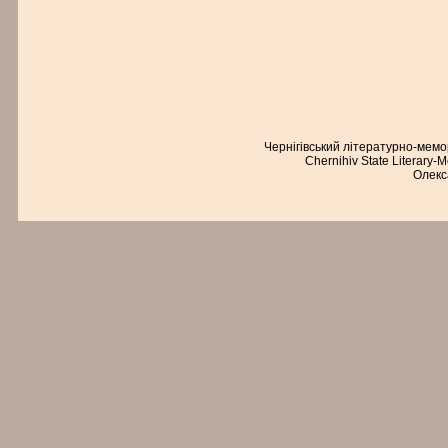
Чернігівський літературно-мем
Chernihiv State Literary-
Олекс