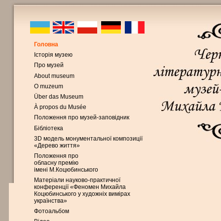
Головна
Історія музею
Про музей
About museum
O muzeum
Über das Museum
À propos du Musée
Положення про музей-заповідник
Бібліотека
3D модель монументальної композиції
«Дерево життя»
Положення про
обласну премію
імені М.Коцюбинського
Матеріали науково-практичної
конференції «Феномен Михайла
Коцюбинського у художніх вимірах
українства»
Фотоальбом