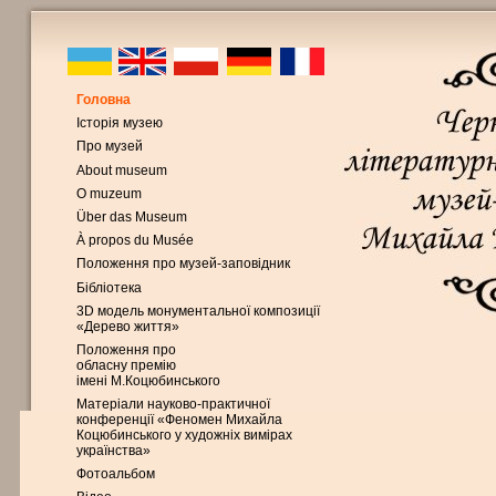
Головна
Історія музею
Про музей
About museum
O muzeum
Über das Museum
À propos du Musée
Положення про музей-заповідник
Бібліотека
3D модель монументальної композиції
«Дерево життя»
Положення про
обласну премію
імені М.Коцюбинського
Матеріали науково-практичної
конференції «Феномен Михайла
Коцюбинського у художніх вимірах
українства»
Фотоальбом