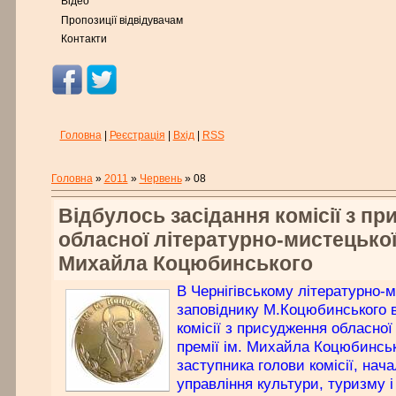
Відео
Пропозиції відвідувачам
Контакти
Головна
|
Реєстрація
|
Вхід
|
RSS
Головна
»
2011
»
Червень
»
08
Відбулось засідання комісії з п
обласної літературно-мистецької 
Михайла Коцюбинського
В Чернігівському літературно-
заповіднику М.Коцюбинського в
комісії з присудження обласної
премії ім. Михайла Коцюбинськ
заступника голови комісії, нач
управління культури, туризму і