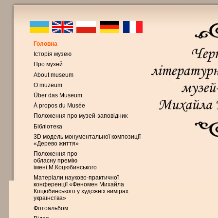
Головна
Історія музею
Про музей
About museum
O muzeum
Über das Museum
À propos du Musée
Положення про музей-заповідник
Бібліотека
3D модель монументальної композиції
«Дерево життя»
Положення про
обласну премію
імені М.Коцюбинського
Матеріали науково-практичної
конференції «Феномен Михайла
Коцюбинського у художніх вимірах
українства»
Фотоальбом