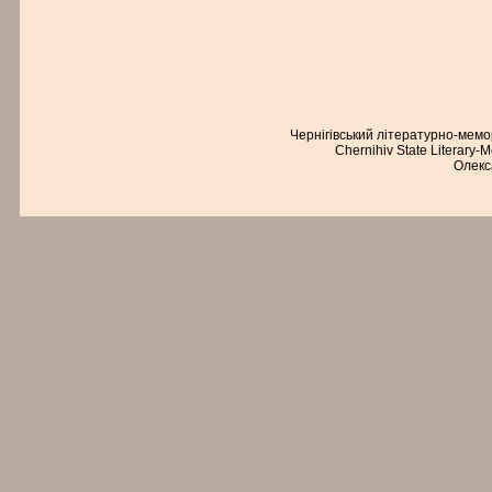
Чернігівський літературно-мем
Chernihiv State Literary-
Олекс