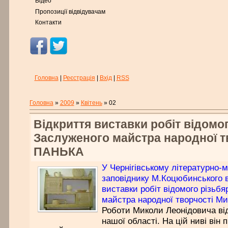
Відео
Пропозиції відвідувачам
Контакти
Головна
|
Реєстрація
|
Вхід
|
RSS
Головна
»
2009
»
Квітень
»
02
Відкриття виставки робіт відомог
Заслуженого майстра народної т
ПАНЬКА
У Чернігівському літературно-
заповіднику М.Коцюбинського в
виставки робіт відомого різьбя
майстра народної творчості М
Роботи Миколи Леонідовича ві
нашої області. На цій ниві він