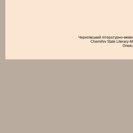
Чернігівський літературно-мем
Chernihiv State Literary-
Олекс