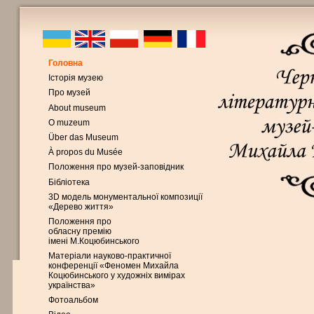
Головна
Історія музею
Про музей
About museum
O muzeum
Über das Museum
À propos du Musée
Положення про музей-заповідник
Бібліотека
3D модель монументальної композиції
«Дерево життя»
Положення про
обласну премію
імені М.Коцюбинського
Матеріали науково-практичної
конференції «Феномен Михайла
Коцюбинського у художніх вимірах
українства»
Фотоальбом