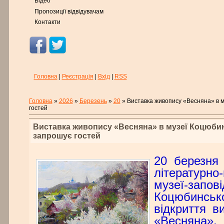
Відео
Пропозиції відвідувачам
Контакти
Головна
|
Реєстрація
|
Вхід
|
RSS
Головна
»
2026
»
Березень
»
20
» Виставка живопису «Весняна» в 
гостей
Виставка живопису «Весняна» в музеї Коцюби
запрошує гостей
20 березня 
літературно
музеї-запо
Коцюбинсь
відкриття в
«Весняна».