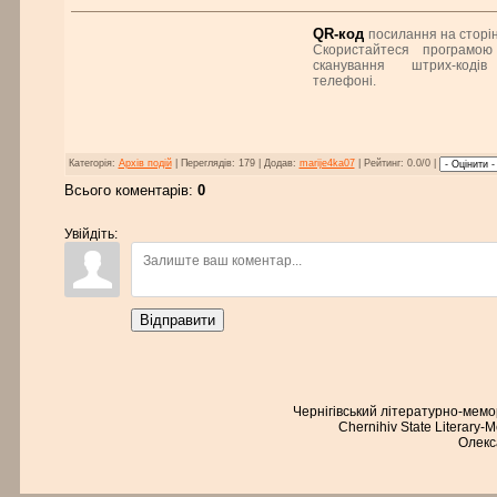
QR-код
посилання на сторін
Скористайтеся програмою
сканування штрих-коді
телефоні.
Категорія:
Архів подій
| Переглядів: 179 | Додав:
marije4ka07
| Рейтинг: 0.0/0 |
Всього коментарів:
0
Увійдіть:
Відправити
Чернігівський літературно-мем
Chernihiv State Literary-
Олекс