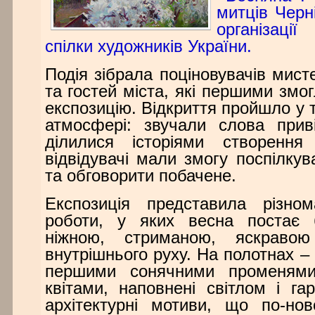
митців Черні
організаці
спілки художників України.
Подія зібрала поціновувачів мист
та гостей міста, які першими змо
експозицію. Відкриття пройшло у т
атмосфері: звучали слова прив
ділилися історіями створення
відвідувачі мали змогу поспілку
та обговорити побачене.
Експозиція представила різном
роботи, у яких весна постає 
ніжною, стриманою, яскраво
внутрішнього руху. На полотнах – 
першими сонячними променями
квітами, наповнені світлом і га
архітектурні мотиви, що по-но