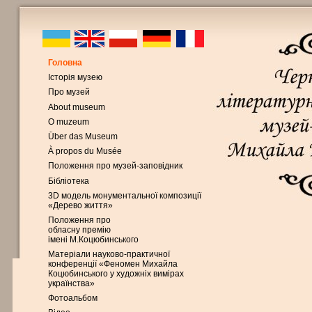
Головна
Історія музею
Про музей
About museum
O muzeum
Über das Museum
À propos du Musée
Положення про музей-заповідник
Бібліотека
3D модель монументальної композиції
«Дерево життя»
Положення про
обласну премію
імені М.Коцюбинського
Матеріали науково-практичної
конференції «Феномен Михайла
Коцюбинського у художніх вимірах
українства»
Фотоальбом