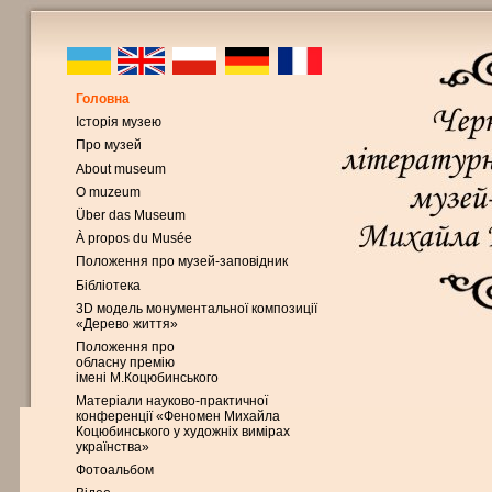
Головна
Історія музею
Про музей
About museum
O muzeum
Über das Museum
À propos du Musée
Положення про музей-заповідник
Бібліотека
3D модель монументальної композиції
«Дерево життя»
Положення про
обласну премію
імені М.Коцюбинського
Матеріали науково-практичної
конференції «Феномен Михайла
Коцюбинського у художніх вимірах
українства»
Фотоальбом