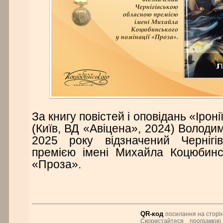
За книгу повістей і оповідань «Ірон
(Київ, ВД «Авіцена», 2024) Володи
2025 року відзначений Чернігі
премією імені Михайла Коцюбинсь
«Проза».
QR-код
посилання на сторін
Скористайтеся програмою