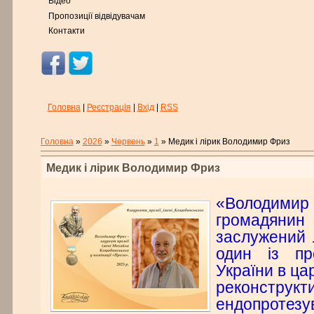
Відео
Пропозиції відвідувачам
Контакти
Головна
|
Реєстрація
|
Вхід
|
RSS
Головна
»
2026
»
Червень
»
1
» Медик і лірик Володимир Фриз
Медик і лірик Володимир Фриз
«Володимир
громадянин 
заслужений л
один із пр
України в цар
реконструкти
ендопротезу