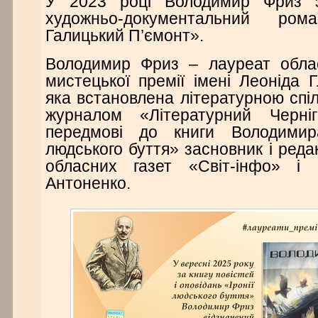
У 2023 році Володимир Фриз 
художньо-документальний р
Галицький П’ємонт».
Володимир Фриз – лауреат облас
мистецької премії імені Леоніда Г
яка встановлена літературною спіл
журналом «Літературний Черні
передмові до книги Володимир
людського буття» засновник і реда
обласних газет «Світ-інфо» і
Антоненко.