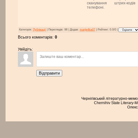
сканування штрих-коді
телефоні.
Категорія:
Публікації
| Переглядів: 98 | Додав:
marije4ka07
| Рейтинг: 0.0/0 |
Всього коментарів:
0
Увійдіть:
Відправити
Чернігівський літературно-мем
Chernihiv State Literary-
Олекс