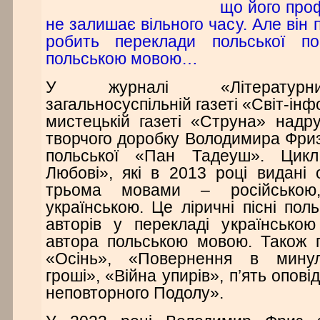
що його проф
не залишає вільного часу. Але він п
робить переклади польської по
польською мовою…
У журналі «Літературни
загальносуспільній газеті «Світ-інф
мистецькій газеті «Струна» надр
творчого доробку Володимира Фриз
польської «Пан Тадеуш». Цикл
Любові», які в 2013 році видані
трьома мовами – російською
українською. Це ліричні пісні пол
авторів у перекладі українсько
автора польською мовою. Також п
«Осінь», «Повернення в минул
гроші», «Війна упирів», п’ять опові
неповторного Подолу».