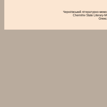
Чернігівський літературно-мем
Chernihiv State Literary-
Олекс