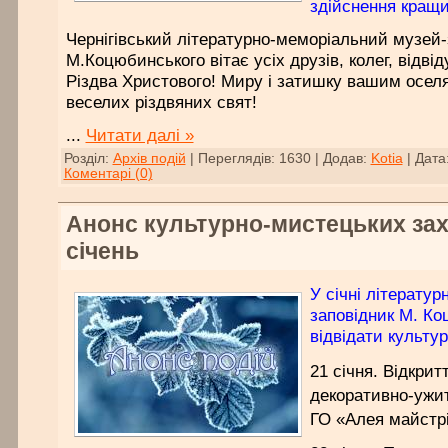
здійснення кращи
Чернігівський літературно-меморіальний музей-
М.Коцюбинського вітає усіх друзів, колег, відвід
Різдва Христового! Миру і затишку вашим оселя
веселих різдвяних свят!
...
Читати далі »
Розділ:
Архів подій
|
Переглядів:
1630
|
Додав:
Kotia
|
Дата
Коментарі (0)
Анонс культурно-мистецьких зах
січень
У січні літерату
заповідник М. К
відвідати культу
21 січня. Відкрит
декоративно-ужит
ГО «Алея майстрі