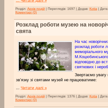
...
Читати далі »
Розділ:
Архів подій
|
Переглядів:
1697
|
Додав:
Kotia
|
Дата
Коментарі (0)
Розклад роботи музею на новорічн
свята
На час новорічни
розклад роботи л
меморіального м
М.Коцюбинського
відповідно до вс
святкових і нероб
Звертаємо увагу 
зв’язку зі святами музей не працюватиме:
...
Читати далі »
Розділ:
Архів подій
|
Переглядів:
1376
|
Додав:
Kotia
|
Дата
Коментарі (0)