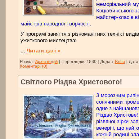
меморіальний му
Коцюбинського з
майстер-класів ві
майстрів народної творчості.
У програмі заняття з різноманітних технік і виді
ужиткового мистецтва:
...
Читати далі »
Розділ:
Архів подій
|
Переглядів:
1830
|
Додав:
Kotia
|
Дата
Коментарі (0)
Світлого Різдва Христового!
З морозним рипін
сонячними проме
одне з найшанова
Різдво Христове!
різвяної зірки за
вечері і, що найг
кожній родині зла