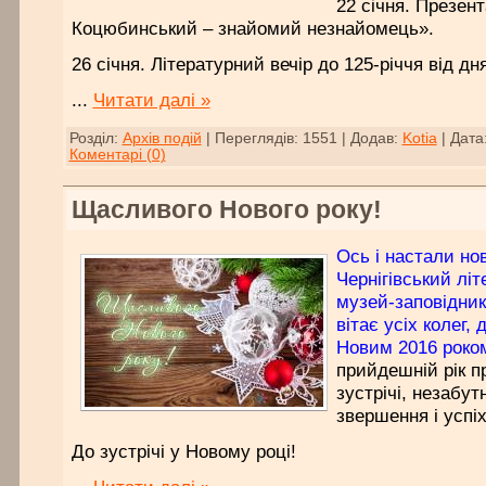
22 січня. Презен
Коцюбинський – знайомий незнайомець».
26 січня. Літературний вечір до 125-річчя від д
...
Читати далі »
Розділ:
Архів подій
|
Переглядів:
1551
|
Додав:
Kotia
|
Дата
Коментарі (0)
Щасливого Нового року!
Ось і настали нов
Чернігівський лі
музей-заповідни
вітає усіх колег, 
Новим 2016 роко
прийдешній рік п
зустрічі, незабут
звершення і успіх
До зустрічі у Новому році!