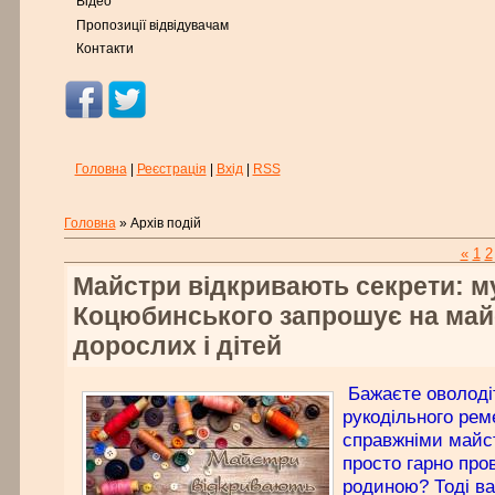
Відео
Пропозиції відвідувачам
Контакти
Головна
|
Реєстрація
|
Вхід
|
RSS
Головна
»
Архів подій
«
1
2
Майстри відкривають секрети: м
Коцюбинського запрошує на май
дорослих і дітей
Бажаєте оволоді
рукодільного рем
справжніми майст
просто гарно про
родиною? Тоді ва