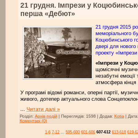
21 грудня. Імпрези у Коцюбинськ
перша «Дебют»
21 грудня 2015 ро
меморіального б
Коцюбинського го
двері для нового
проекту «Імпрези
«Імпрези у Коц
щомісячні музично
незабутні емоції
атмосфера кінця 
У програмі відомі романси, оперні партії, музич
живого, дотепер актуального слова Сонцепоклон
...
Читати далі »
Розділ:
Архів подій
|
Переглядів:
1598
|
Додав:
Kotia
|
Дата
Коментарі (0)
1-6
7-12
...
595-600
601-606
607-612
613-618
619-6