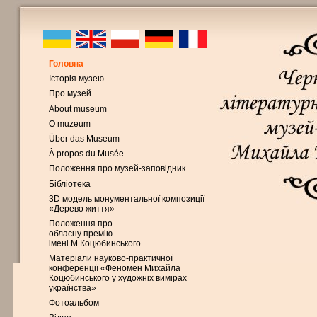
Головна
Історія музею
Про музей
About museum
O muzeum
Über das Museum
À propos du Musée
Положення про музей-заповідник
Бібліотека
3D модель монументальної композиції
«Дерево життя»
Положення про
обласну премію
імені М.Коцюбинського
Матеріали науково-практичної
конференції «Феномен Михайла
Коцюбинського у художніх вимірах
українства»
Фотоальбом