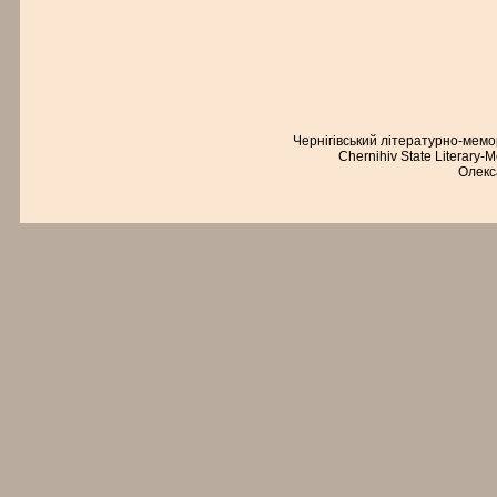
Чернігівський літературно-мем
Chernihiv State Literary-
Олекс