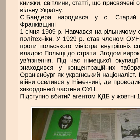
книжки, світлини, статті, що присвячені 
вільну Україну.
С.Бандера народився у с. Старий 
Франківщині
1 січня 1909 р. Навчався на рільничому 
політехніки. У 1929 р. став членом ОУН.
проти польського міністра внутрішніх 
владою Польщі до страти. Згодом вирок
ув’язнення. Під час німецької окупаці
знаходився у концентраційних табор
Оранієнбург як український націоналіст. 
війни оселився у Німеччині, де проводив
закордонної частини ОУН.
Підступно вбитий агентом КДБ у жовтні 1