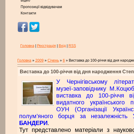
Відео
Пропозиції відвідувачам
Контакти
Головна
|
Реєстрація
|
Вхід
|
RSS
Головна
»
2009
»
Січень
»
6
» Виставка до 100-річчя від дня наро
Виставка до 100-річчя від дня народження Ст
У Чернігівському літерат
музеї-заповіднику М.Коцюб
виставка до 100-річчя 
видатного українського п
ОУН (Організації Українсь
полум’яного борця за незалежність
БАНДЕРИ
.
Тут представлено матеріали з науково