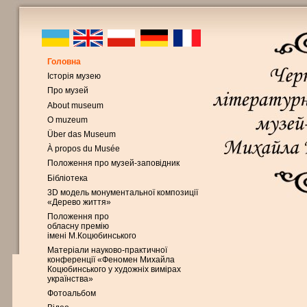
Головна
Історія музею
Про музей
About museum
O muzeum
Über das Museum
À propos du Musée
Положення про музей-заповідник
Бібліотека
3D модель монументальної композиції
«Дерево життя»
Положення про
обласну премію
імені М.Коцюбинського
Матеріали науково-практичної
конференції «Феномен Михайла
Коцюбинського у художніх вимірах
українства»
Фотоальбом