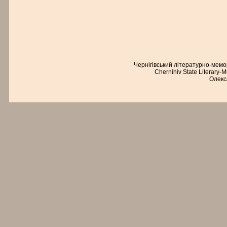
Чернігівський літературно-мем
Chernihiv State Literary-
Олекс