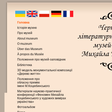
Головна
Історія музею
Про музей
About museum
O muzeum
Über das Museum
À propos du Musée
Положення про музей-заповідник
Бібліотека
3D модель монументальної композиції
«Дерево життя»
Положення про
обласну премію
імені М.Коцюбинського
Матеріали науково-практичної
конференції «Феномен Михайла
Коцюбинського у художніх вимірах
українства»
Фотоальбом