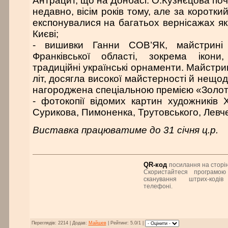
Антрацит, що на Донбасі. О.Кузнєцова по
недавно, вісім років тому, але за коротки
експонувалися на багатьох вернісажах як р
Києві;
- вишивки Ганни СОВ’ЯК, майстрині 
Франківської області, зокрема ікони
традиційні українські орнаменти. Майстр
літ, досягла високої майстерності й нещод
нагороджена спеціальною премією «Золота
- фотокопії відомих картин художників Х
Сурикова, Пимоненка, Трутовського, Левче
Виставка працюватиме до 31 січня ц.р.
QR-код
посилання на сторін
Скористайтеся програмою
сканування штрих-коді
телефоні.
Переглядів: 2214 | Додав:
Майшев
| Рейтинг: 5.0/1 |