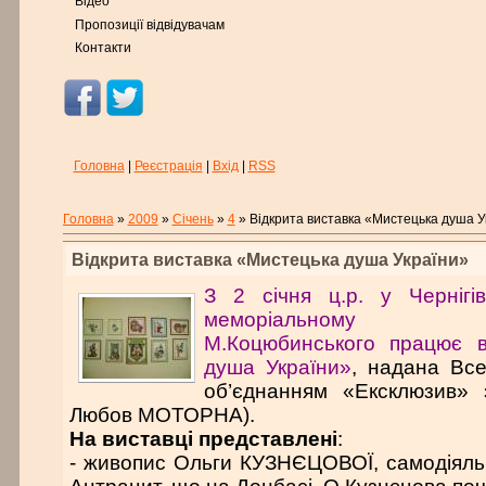
Відео
Пропозиції відвідувачам
Контакти
Головна
|
Реєстрація
|
Вхід
|
RSS
Головна
»
2009
»
Січень
»
4
» Відкрита виставка «Мистецька душа У
Відкрита виставка «Мистецька душа України»
З 2 січня ц.р. у Чернігів
меморіальному муз
М.Коцюбинського працює в
душа України»
, надана Все
об’єднанням «Ексклюзив» 
Любов МОТОРНА).
На виставці представлені
:
- живопис Ольги КУЗНЄЦОВОЇ, самодіяльн