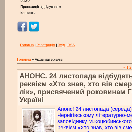
Відео
Пропозиції відвідувачам
Контакти
Головна
|
Реєстрація
|
Вхід
|
RSS
Головна
»
Архів матеріалів
«
1
2
АНОНС. 24 листопада відбудеть
реквієм «Хто знав, хто вів сме
лік», присвячений роковинам 
Україні
Анонс! 24 листопада (середа)
Чернігівському літературно-м
заповіднику М.Коцюбинського 
реквієм «Хто знав, хто вів сме