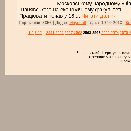
Московському народному уніве
Шанявського на економічному факультеті.
Працювати почав у 18
...
Читати далі »
Переглядів:
3656
|
Додав:
Maysheff
|
Дата:
19.10.2010
|
Ко
1-6
7-12
...
2551-2556
2557-2562
2563-2568
2569-2574
2575-
Чернігівський літературно-мем
Chernihiv State Literary-
Олекс