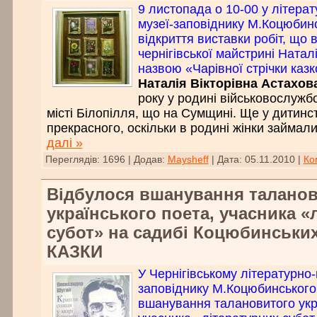
9 листопада о 10-00 у літера
музеї-заповіднику М.Коцюбинс
відкриття виставки робіт, що 
чернігівської майстрині Ната
назвою «Чарівної стрічки казк
Наталія Вікторівна Астахов
року у родині військовослужб
місті Білопілля, що на Сумщині. Ще у дитинс
прекрасного, оскільки в родині жінки займал
далі »
Переглядів:
1696
|
Додав:
Maysheff
|
Дата:
05.11.2010
|
Ко
Відбулося вшанування талано
українського поета, учасника «
субот» на садибі Коцюбинських
КАЗКИ
У Чернігівському літературно
заповіднику М.Коцюбинського
вшанування талановитого укра