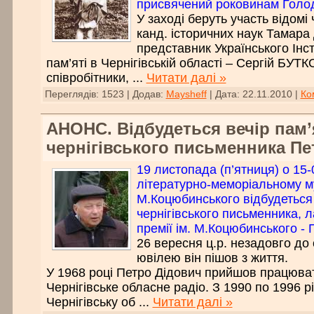
присвячений роковинам Голод
У заході беруть участь відомі ч
канд. історичних наук Тама
представник Українського Інс
пам’яті в Чернігівській області – Сергій БУТК
співробітники,
...
Читати далі »
Переглядів:
1523
|
Додав:
Maysheff
|
Дата:
22.11.2010
|
Ко
АНОНС. Відбудеться вечір пам’
чернігівського письменника П
19 листопада (п’ятниця) о 15-
літературно-меморіальному м
М.Коцюбинського відбудеться 
чернігівського письменника, 
премії ім. М.Коцюбинського -
26 вересня ц.р. незадовго до 
ювілею він пішов з життя.
У 1968 році Петро Дідович прийшов працюва
Чернігівське обласне радіо. З 1990 по 1996 
Чернігівську об
...
Читати далі »