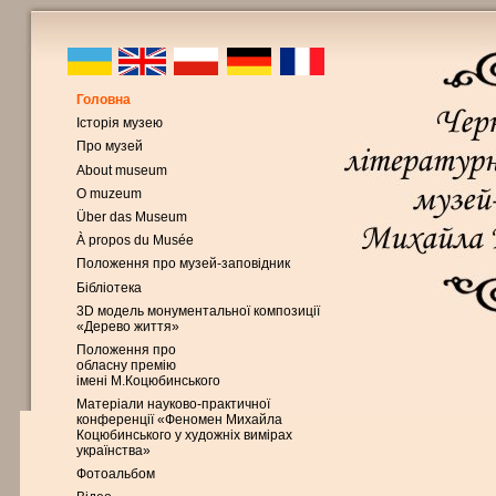
Головна
Історія музею
Про музей
About museum
O muzeum
Über das Museum
À propos du Musée
Положення про музей-заповідник
Бібліотека
3D модель монументальної композиції
«Дерево життя»
Положення про
обласну премію
імені М.Коцюбинського
Матеріали науково-практичної
конференції «Феномен Михайла
Коцюбинського у художніх вимірах
українства»
Фотоальбом