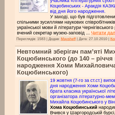
учасника «літературних субот
Коцюбинських - Аракдія КАЗКИ
від дня його народження.
У заході, що був підготовлен
спільними зусиллями наукових співробітників
української мови й літератури Чернігівського 
вчений секретар музею-заповід
...
Читати дал
Переглядів:
1583
|
Додав:
Maysheff
|
Дата:
27.10.2010
|
Ко
Невтомний зберігач пам’яті Ми
Коцюбинського (до 140 – річчя 
народження Хоми Михайлович
Коцюбинського)
19 жовтня (7-го за ст.ст.) вип
дня народження Хоми Коцюби
брата класика української літ
організатора літературно-мем
Михайла Коцюбинського у Вінни
Хома Коцюбинський
народив
Вчився у Шаргородській бурсі,