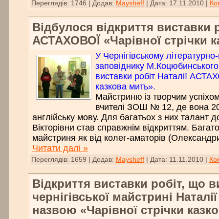
Переглядів:
1746
|
Додав:
Maysheff
|
Дата:
17.11.2010
|
Ко
Відбулося відкриття виставки р
АСТАХОВОЇ «Чарівної стрічки к
У Чернігівському літературно
заповіднику М.Коцюбинського 
виставки робіт Наталії АСТАХ
казкова мить».
Майстриню із творчим успіхом
вчителі ЗОШ № 12, де вона 2
англійську мову. Для багатьох з них талант д
Вікторівни став справжнім відкриттям. Багат
майстриня як від колег-аматорів (Олександри
Читати далі »
Переглядів:
1659
|
Додав:
Maysheff
|
Дата:
11.11.2010
|
Ко
Відкриття виставки робіт, що в
чернігівської майстрині Наталі
назвою «Чарівної стрічки казк